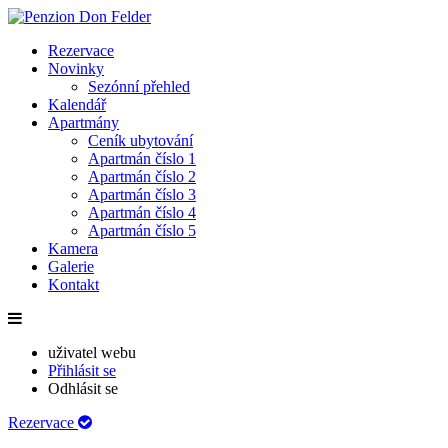
Rezervace
Novinky
Sezónní přehled
Kalendář
Apartmány
Ceník ubytování
Apartmán číslo 1
Apartmán číslo 2
Apartmán číslo 3
Apartmán číslo 4
Apartmán číslo 5
Kamera
Galerie
Kontakt
uživatel webu
Přihlásit se
Odhlásit se
Rezervace