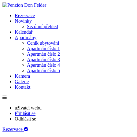
Rezervace
Novinky
Sezónní přehled
Kalendář
Apartmány
Ceník ubytování
Apartmán číslo 1
Apartmán číslo 2
Apartmán číslo 3
Apartmán číslo 4
Apartmán číslo 5
Kamera
Galerie
Kontakt
uživatel webu
Přihlásit se
Odhlásit se
Rezervace