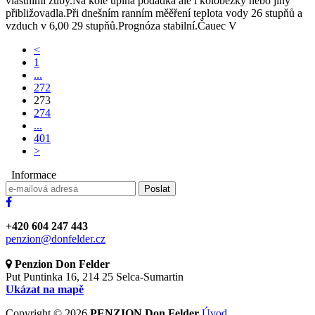
vlastními zuby.Na kole úplná podádka ale i koloběžky nebo jiný
přibližovadla.Při dnešním ranním měěření teplota vody 26 stupňů a
vzduch v 6,00 29 stupňů.Prognóza stabilní.Čauec V
<
1
...
272
273
274
...
401
>
Informace
Poslat
+420 604 247 443
penzion@donfelder.cz
Penzion Don Felder
Put Puntinka 16, 214 25 Selca-Sumartin
Ukázat na mapě
Copyright ©
2026
PENZION Don Felder
Úvod