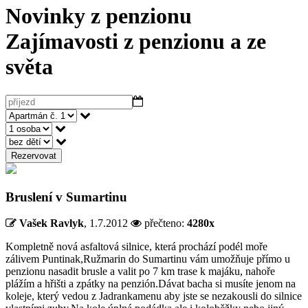
Novinky z penzionu
Zajímavosti z penzionu a ze
světa
Rezervovat
Bruslení v Sumartinu
Vašek Ravlyk
,
1.7.2012
přečteno:
4280x
Kompletně nová asfaltová silnice, která prochází podél moře
zálivem Puntinak,Ružmarin do Sumartinu vám umožňuje přímo u
penzionu nasadit brusle a valit po 7 km trase k majáku, nahoře
plážím a hřišti a zpátky na penzión.Dávat bacha si musíte jenom na
koleje, který vedou z Jadrankamenu aby jste se nezakousli do silnice