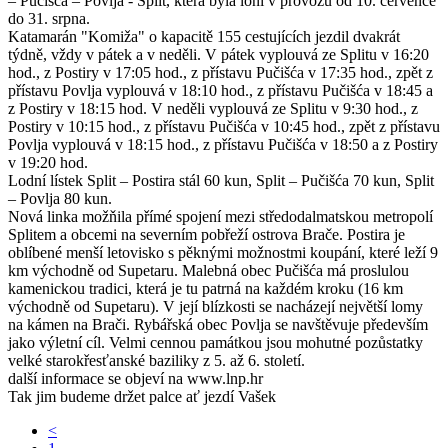
– Pučišća – Povlja - Split, která byla loni v provozu od 10. července
do 31. srpna.
Katamarán "Komiža" o kapacitě 155 cestujících jezdil dvakrát
týdně, vždy v pátek a v neděli. V pátek vyplouvá ze Splitu v 16:20
hod., z Postiry v 17:05 hod., z přístavu Pučišća v 17:35 hod., zpět z
přístavu Povlja vyplouvá v 18:10 hod., z přístavu Pučišća v 18:45 a
z Postiry v 18:15 hod. V neděli vyplouvá ze Splitu v 9:30 hod., z
Postiry v 10:15 hod., z přístavu Pučišća v 10:45 hod., zpět z přístavu
Povlja vyplouvá v 18:15 hod., z přístavu Pučišća v 18:50 a z Postiry
v 19:20 hod.
Lodní lístek Split – Postira stál 60 kun, Split – Pučišća 70 kun, Split
– Povlja 80 kun.
Nová linka možňila přímé spojení mezi středodalmatskou metropolí
Splitem a obcemi na severním pobřeží ostrova Brače. Postira je
oblíbené menší letovisko s pěknými možnostmi koupání, které leží 9
km východně od Supetaru. Malebná obec Pučišća má proslulou
kamenickou tradici, která je tu patrná na každém kroku (16 km
východně od Supetaru). V její blízkosti se nacházejí největší lomy
na kámen na Brači. Rybářská obec Povlja se navštěvuje především
jako výletní cíl. Velmi cennou památkou jsou mohutné pozůstatky
velké starokřesťanské baziliky z 5. až 6. století.
další informace se objeví na www.lnp.hr
Tak jim budeme držet palce ať jezdí Vašek
<