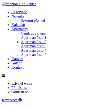
Rezervace
Novinky
Sezónní přehled
Kalendář
Apartmány
Ceník ubytování
Apartmán číslo 1
Apartmán číslo 2
Apartmán číslo 3
Apartmán číslo 4
Apartmán číslo 5
Kamera
Galerie
Kontakt
uživatel webu
Přihlásit se
Odhlásit se
Rezervace