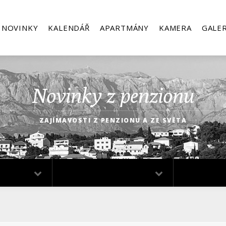
NOVINKY
KALENDÁŘ
APARTMÁNY
KAMERA
GALER
Novinky z penzionu
ZAJÍMAVOSTI Z PENZIONU A ZE SVĚTA