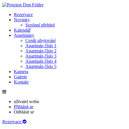
Rezervace
Novinky
Sezónní přehled
Kalendář
Apartmány
Ceník ubytování
Apartmán číslo 1
Apartmán číslo 2
Apartmán číslo 3
Apartmán číslo 4
Apartmán číslo 5
Kamera
Galerie
Kontakt
uživatel webu
Přihlásit se
Odhlásit se
Rezervace