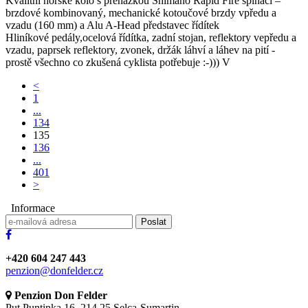
Kvalitní horské kolo s přehazkou Shimano Rapid Fire spínací –
brzdové kombinovaný, mechanické kotoučové brzdy vpředu a
vzadu (160 mm) a Alu A-Head představec řídítek
Hliníkové pedály,ocelová řídítka, zadní stojan, reflektory vepředu a
vzadu, paprsek reflektory, zvonek, držák láhví a láhev na pití -
prostě všechno co zkušená cyklista potřebuje :-))) V
<
1
...
134
135
136
...
401
>
Informace
Poslat
+420 604 247 443
penzion@donfelder.cz
Penzion Don Felder
Put Puntinka 16, 214 25 Selca-Sumartin