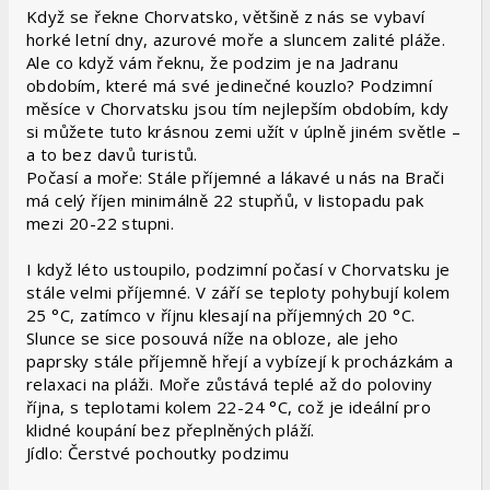
Když se řekne Chorvatsko, většině z nás se vybaví
horké letní dny, azurové moře a sluncem zalité pláže.
Ale co když vám řeknu, že podzim je na Jadranu
obdobím, které má své jedinečné kouzlo? Podzimní
měsíce v Chorvatsku jsou tím nejlepším obdobím, kdy
si můžete tuto krásnou zemi užít v úplně jiném světle –
a to bez davů turistů.
Počasí a moře: Stále příjemné a lákavé u nás na Brači
má celý říjen minimálně 22 stupňů, v listopadu pak
mezi 20-22 stupni.
I když léto ustoupilo, podzimní počasí v Chorvatsku je
stále velmi příjemné. V září se teploty pohybují kolem
25 °C, zatímco v říjnu klesají na příjemných 20 °C.
Slunce se sice posouvá níže na obloze, ale jeho
paprsky stále příjemně hřejí a vybízejí k procházkám a
relaxaci na pláži. Moře zůstává teplé až do poloviny
října, s teplotami kolem 22-24 °C, což je ideální pro
klidné koupání bez přeplněných pláží.
Jídlo: Čerstvé pochoutky podzimu