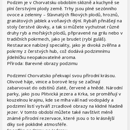
Podzim je v Chorvatsku obdobím sklizně a kuchyně se
plní čerstvými plody země. Trhy jsou plné sezónního
ovoce a zeleniny – šťavnatých fíkových plodů, hroznů,
granátových jablek a voňavých dýní. Rybáři přinášejí na
stoly čerstvé úlovky, a tak si můžete vychutnat různé
druhy ryb a mořských plodů, připravené na grilu nebo v
tradičních pokrmech, jako je brudet (rybí guláš).
Restaurace nabízejí speciality, jako je divoká zvěřina a
pokrmy z čerstvých hub, což dodává podzimnímu
jídelníčku neopakovatelné aroma.
Příroda: Barevné obrazy podzimu
Podzimní Chorvatsko překvapí svou přírodní krásou.
Olivové háje, vinice a borové lesy se začínají
zabarvovat do odstínů zlaté, červené a hnědé. Národní
parky, jako jsou Plitvická jezera a Krka, se proměňují v
kouzelnou krajinu, kde se mlha válí nad vodopády a
podzimní listí vytváří zrcadlové obrazy na klidné hladině
jezer. V tomto období můžete také navštívit méně
známé přírodní rezervace, které jsou o to krásnější
díky své poklidné atmosféře.