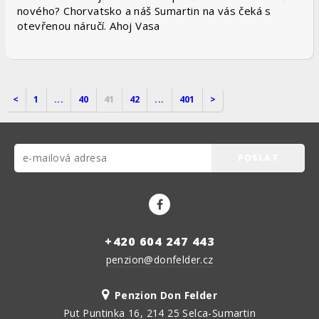
nového? Chorvatsko a náš Sumartin na vás čeká s
otevřenou náručí. Ahoj Vasa
<
1
...
40
41
42
...
401
>
POSLAT
+420 604 247 443
penzion@donfelder.cz
Penzion Don Felder
Put Puntinka 16, 214 25 Selca-Sumartin