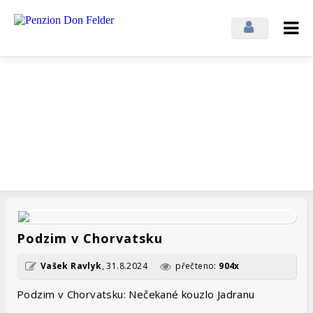
Přihlásit se
Odhlásit se
Novinky z penzionu
ZAJÍMAVOSTI Z PENZIONU A ZE SVĚTA
Podzim v Chorvatsku
Vašek Ravlyk
,
31.8.2024
přečteno:
904x
Podzim v Chorvatsku: Nečekané kouzlo Jadranu