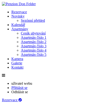
Rezervace
Novinky
Sezónní přehled
Kalendář
Apartmány
Ceník ubytování
Apartmán číslo 1
Apartmán číslo 2
Apartmán číslo 3
Apartmán číslo 4
Apartmán číslo 5
Kamera
Galerie
Kontakt
uživatel webu
Přihlásit se
Odhlásit se
Rezervace