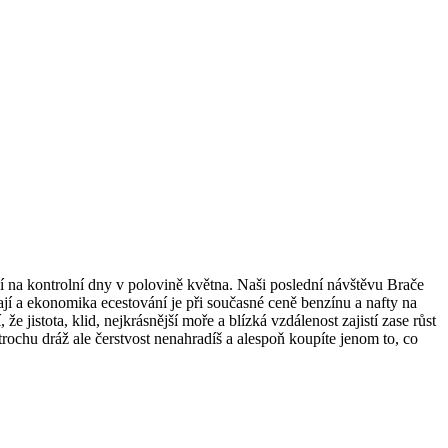
zí na kontrolní dny v polovině května. Naši poslední návštěvu Brače
í a ekonomika ecestování je při současné ceně benzínu a nafty na
 jistota, klid, nejkrásnější moře a blízká vzdálenost zajistí zase růst
 trochu dráž ale čerstvost nenahradíš a alespoň koupíte jenom to, co