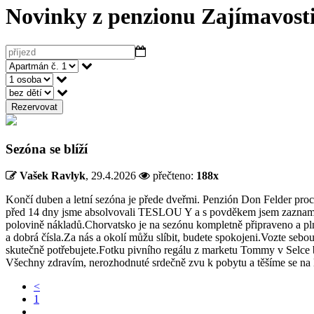
Novinky z penzionu
Zajímavosti
Rezervovat
Sezóna se blíží
Vašek Ravlyk
,
29.4.2026
přečteno:
188x
Končí duben a letní sezóna je přede dveřmi. Penzión Don Felder prochá
před 14 dny jsme absolvovali TESLOU Y a s povděkem jsem zaznamenal 
polovině nákladů.Chorvatsko je na sezónu kompletně připraveno a plné oč
a dobrá čísla.Za nás a okolí můžu slíbit, budete spokojeni.Vozte sebou 
skutečně potřebujete.Fotku pivního regálu z marketu Tommy v Selce be
Všechny zdravím, nerozhodnuté srdečně zvu k pobytu a těšíme se na l
<
1
...