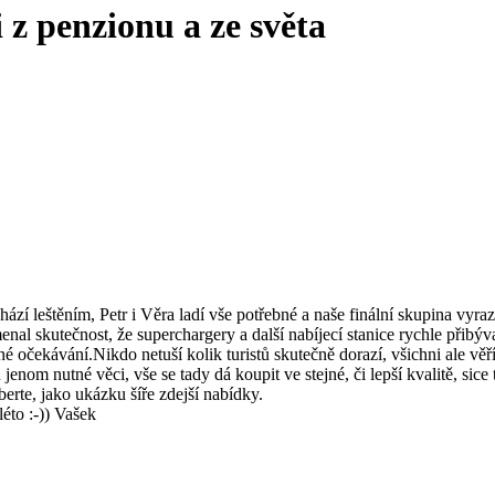
 z penzionu a ze světa
zí leštěním, Petr i Věra ladí vše potřebné a naše finální skupina vyra
skutečnost, že superchargery a další nabíjecí stanice rychle přibývaj
ekávání.Nikdo netuší kolik turistů skutečně dorazí, všichni ale věří, že
jenom nutné věci, vše se tady dá koupit ve stejné, či lepší kvalitě, sice
rte, jako ukázku šíře zdejší nabídky.
éto :-)) Vašek