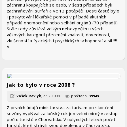
záchranu koupajících se osob, v šesti případech byli
zachraňováni surfaři a ve 13 potápěči. Dosti časté bylo
i poskytování lékařské pomoci v případě akutních
případů onemocnění nebo selhání orgánů (70 případů).
Stále tedy zůstává velkým nebezpečím u všech
věkových kategorií přecenění znalostí, dovedností,
zkušeností a fyzických i psychických schopností a sil !!!!
V.
Jak to bylo v roce 2008 ?
Vašek Ravlyk
,
26.2.2009
přečteno:
3994x
Z prvních údajů ministarstva za turisam po skončení
sezóny vyplýval za loňský rok jen velmi mírný vzestup
počtu turistů v Chorvatsku. V uplynulých letech počet
turistů, kteří strávili svou dovolenou v Chorvatsku,