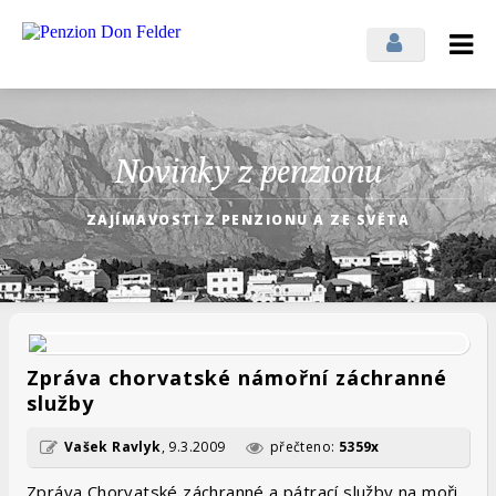
Přihlásit se
Odhlásit se
Novinky z penzionu
ZAJÍMAVOSTI Z PENZIONU A ZE SVĚTA
Zpráva chorvatské námořní záchranné
služby
Vašek Ravlyk
,
9.3.2009
přečteno:
5359x
Zpráva Chorvatské záchranné a pátrací služby na moři