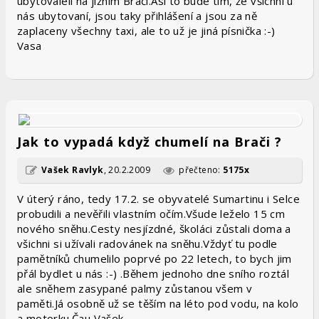
ubytovaleli na jižním Brači.Asi to bude tím, že všichni u
nás ubytovaní, jsou taky přihlášení a jsou za ně
zaplaceny všechny taxi, ale to už je jiná písnička :-)
Vasa
Jak to vypadá když chumelí na Brači ?
Vašek Ravlyk
,
20.2.2009
přečteno:
5175x
V úterý ráno, tedy 17.2. se obyvatelé Sumartinu i Selce
probudili a nevěřili vlastním očím.Všude leželo 15 cm
nového sněhu.Cesty nesjízdné, školáci zůstali doma a
všichni si užívali radovánek na sněhu.Vždyť tu podle
pamětníků chumelilo poprvé po 22 letech, to bych jim
přál bydlet u nás :-) .Během jednoho dne sního roztál
ale sněhem zasypané palmy zůstanou všem v
paměti.Já osobně už se těším na léto pod vodu, na kolo
a motorku.Čau Vašek