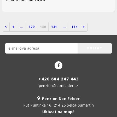
<
1
...
129
130
131
...
134
>
POSLAT
+420 604 247 443
penzion@donfelder.cz
Penzion Don Felder
Put Puntinka 16, 214 25 Selca-Sumartin
Ukázat na mapě