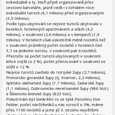
individuálně a ty, kteří přijeli organizovaně přes
cestovní kanceláře, jasně vedli i v loňském roce
individuální turisté (6,1 milionu) před organizovanými
(3,3 milionu).
Podle typu ubytování se nejvíce turistů ubytovalo v
hotelech, hotelových apartmánech a vilách (4,2
milionu), v soukromí (2,6 milionu) a v kempech (1,9
milionu). V hotelech však uskutečnili méně noclehů než
v soukromí: průměrný počet noclehů v hotelech činil
3,7 na jednoho turistu, v soukromí pak 6 noclehů.
Přestože se počet turistů ubytovaných v soukromí
lehce zvýšil (o 2 %), počet přenocování v soukromí se
snížil o 12 %.
Nejvíce turistů zavítalo do Istrijské župy (2,7 milionu),
Primorsko-goranské župy (tj. Kvarner, 2,2 milionu),
Splitsko-dalmatské župy (1,7 milionu), Zadarské župy
(1,1 milionu), Dubrovnicko-neretvanské župy (986 tisíc)
a Šibenicko-kninské župy (823 tisíc).
Pokud mám být konkrétní co se týká Penziónu Don
Felder, počet návštěvníků u nás vzrostl o 3%, máme
přes 1100 noclehů a jsme již 3. sezónu největšimi