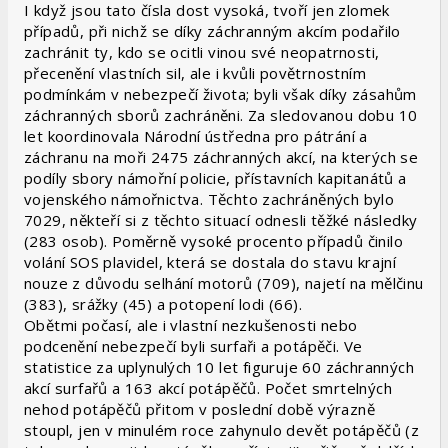
I když jsou tato čísla dost vysoká, tvoří jen zlomek
případů, při nichž se díky záchranným akcím podařilo
zachránit ty, kdo se ocitli vinou své neopatrnosti,
přecenění vlastních sil, ale i kvůli povětrnostním
podmínkám v nebezpečí života; byli však díky zásahům
záchranných sborů zachráněni. Za sledovanou dobu 10
let koordinovala Národní ústředna pro pátrání a
záchranu na moři 2475 záchranných akcí, na kterých se
podíly sbory námořní policie, přístavních kapitanátů a
vojenského námořnictva. Těchto zachráněných bylo
7029, někteří si z těchto situací odnesli těžké následky
(283 osob). Poměrně vysoké procento případů činilo
volání SOS plavidel, která se dostala do stavu krajní
nouze z důvodu selhání motorů (709), najetí na mělčinu
(383), srážky (45) a potopení lodi (66).
Obětmi počasí, ale i vlastní nezkušenosti nebo
podcenění nebezpečí byli surfaři a potápěči. Ve
statistice za uplynulých 10 let figuruje 60 záchranných
akcí surfařů a 163 akcí potápěčů. Počet smrtelných
nehod potápěčů přitom v poslední době výrazně
stoupl, jen v minulém roce zahynulo devět potápěčů (z