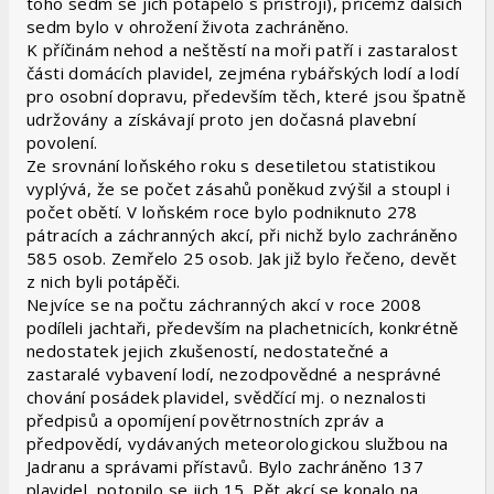
toho sedm se jich potápělo s přístroji), přičemž dalších
sedm bylo v ohrožení života zachráněno.
K příčinám nehod a neštěstí na moři patří i zastaralost
části domácích plavidel, zejména rybářských lodí a lodí
pro osobní dopravu, především těch, které jsou špatně
udržovány a získávají proto jen dočasná plavební
povolení.
Ze srovnání loňského roku s desetiletou statistikou
vyplývá, že se počet zásahů poněkud zvýšil a stoupl i
počet obětí. V loňském roce bylo podniknuto 278
pátracích a záchranných akcí, při nichž bylo zachráněno
585 osob. Zemřelo 25 osob. Jak již bylo řečeno, devět
z nich byli potápěči.
Nejvíce se na počtu záchranných akcí v roce 2008
podíleli jachtaři, především na plachetnicích, konkrétně
nedostatek jejich zkušeností, nedostatečné a
zastaralé vybavení lodí, nezodpovědné a nesprávné
chování posádek plavidel, svědčící mj. o neznalosti
předpisů a opomíjení povětrnostních zpráv a
předpovědí, vydávaných meteorologickou službou na
Jadranu a správami přístavů. Bylo zachráněno 137
plavidel, potopilo se jich 15. Pět akcí se konalo na