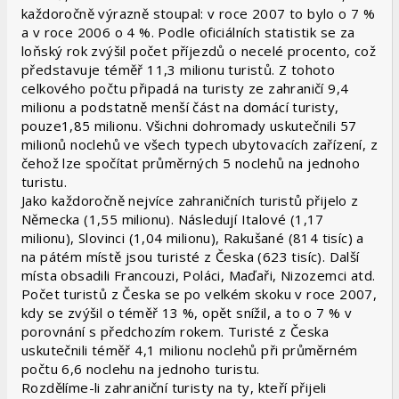
každoročně výrazně stoupal: v roce 2007 to bylo o 7 %
a v roce 2006 o 4 %. Podle oficiálních statistik se za
loňský rok zvýšil počet příjezdů o necelé procento, což
představuje téměř 11,3 milionu turistů. Z tohoto
celkového počtu připadá na turisty ze zahraničí 9,4
milionu a podstatně menší část na domácí turisty,
pouze1,85 milionu. Všichni dohromady uskutečnili 57
milionů noclehů ve všech typech ubytovacích zařízení, z
čehož lze spočítat průměrných 5 noclehů na jednoho
turistu.
Jako každoročně nejvíce zahraničních turistů přijelo z
Německa (1,55 milionu). Následují Italové (1,17
milionu), Slovinci (1,04 milionu), Rakušané (814 tisíc) a
na pátém místě jsou turisté z Česka (623 tisíc). Další
místa obsadili Francouzi, Poláci, Maďaři, Nizozemci atd.
Počet turistů z Česka se po velkém skoku v roce 2007,
kdy se zvýšil o téměř 13 %, opět snížil, a to o 7 % v
porovnání s předchozím rokem. Turisté z Česka
uskutečnili téměř 4,1 milionu noclehů při průměrném
počtu 6,6 noclehu na jednoho turistu.
Rozdělíme-li zahraniční turisty na ty, kteří přijeli