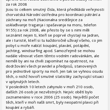
za rok 2008
Jsou to celkem smutný čísla, která předkládá veřejnosti
chorvatská Národní ústředna pro koordinaci pátrání a
záchrany na moři (Nacionalna središnjice za
usklađivanje traganja i spašavanja na moru, telefon
9155) za rok 2008, ale přesto by se s nimi měli
seznámit nejen ti, kteří se poprvé chystají na Jadran,
ale i turisté, kteří si tu každoročně užívají všeho, co jim
pobyt u moře nabízí: koupání, plavání, potápění,
jachting, windsurfing apod. Samozřejmě se mohou
nadále věnovat všem těmto vodním radovánkám, ale
neměli by ani na chvíli zapomínat na opatrnost, na
dodržování všech pravidel a předpisů, stanovených
pro jednotlivé sporty na moři. Jen tak se vyhnou osudu
těch, o nichž hovoří smutné statistiky zachycující situaci
v uplynulých letech.
V posledních 10 letech zahynulo v moři 210 osob,
dalších 26 osob je nezvěstných. Nejvíc obětí bylo
zaznamenáno v roce 2006 (25 osob). Největší počet
těch, kteří v moři našli smrt, byly neopatrní plavci při
koupání a rybáři.