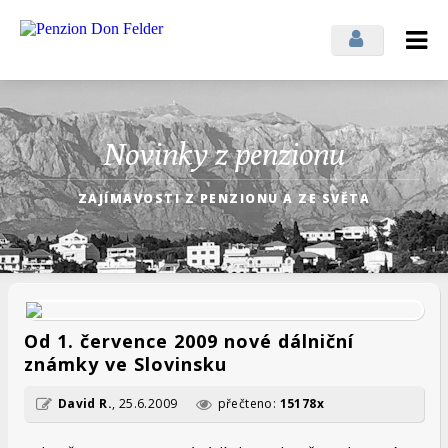
Přihlásit se
Odhlásit se
Novinky z penzionu
ZAJÍMAVOSTI Z PENZIONU A ZE SVĚTA
Od 1. července 2009 nové dálniční
známky ve Slovinsku
David R.
,
25.6.2009
přečteno:
15178x