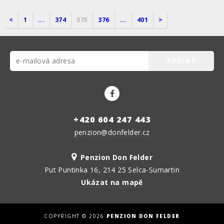
<
1
...
374
375
376
...
401
>
POSLAT
+420 604 247 443
penzion@donfelder.cz
Penzion Don Felder
Put Puntinka 16, 214 25 Selca-Sumartin
Ukázat na mapě
COPYRIGHT ©
2026
PENZION DON FELDER