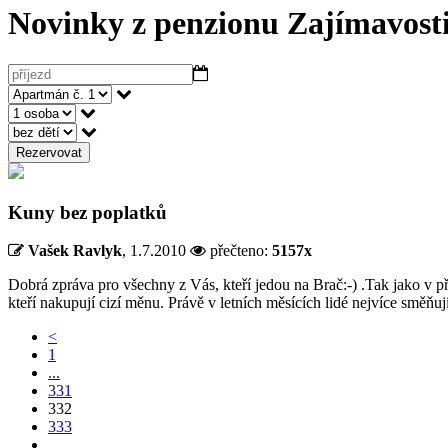
Novinky z penzionu
Zajímavosti
Rezervovat
Kuny bez poplatků
Vašek Ravlyk
,
1.7.2010
přečteno:
5157x
Dobrá zpráva pro všechny z Vás, kteří jedou na Brač:-) .Tak jako v p
kteří nakupují cizí měnu. Právě v letních měsících lidé nejvíce směň
<
1
...
331
332
333
...