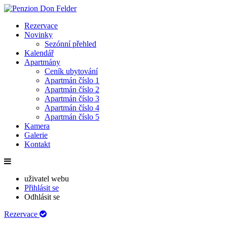
Rezervace
Novinky
Sezónní přehled
Kalendář
Apartmány
Ceník ubytování
Apartmán číslo 1
Apartmán číslo 2
Apartmán číslo 3
Apartmán číslo 4
Apartmán číslo 5
Kamera
Galerie
Kontakt
uživatel webu
Přihlásit se
Odhlásit se
Rezervace