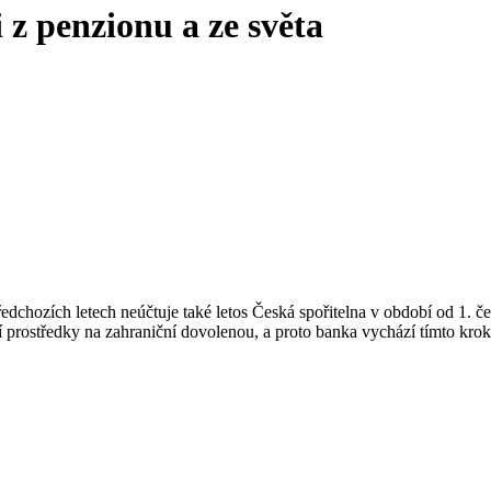
 z penzionu a ze světa
ředchozích letech neúčtuje také letos Česká spořitelna v období od 1. 
ují prostředky na zahraniční dovolenou, a proto banka vychází tímto kr