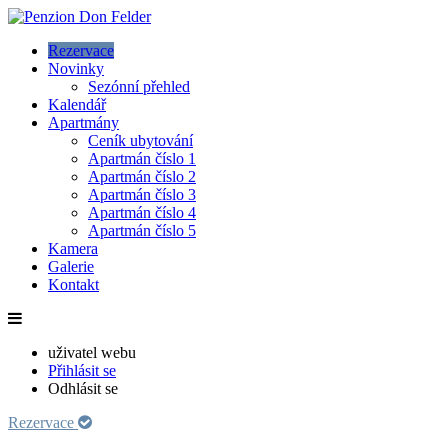
Rezervace
Novinky
Sezónní přehled
Kalendář
Apartmány
Ceník ubytování
Apartmán číslo 1
Apartmán číslo 2
Apartmán číslo 3
Apartmán číslo 4
Apartmán číslo 5
Kamera
Galerie
Kontakt
uživatel webu
Přihlásit se
Odhlásit se
Rezervace