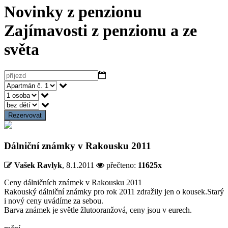
Novinky z penzionu
Zajímavosti z penzionu a ze
světa
Rezervovat
Dálniční známky v Rakousku 2011
Vašek Ravlyk
,
8.1.2011
přečteno:
11625x
Ceny dálničních známek v Rakousku 2011
Rakouský dálniční známky pro rok 2011 zdražily jen o kousek.Starý
i nový ceny uvádíme za sebou.
Barva známek je světle žlutooranžová, ceny jsou v eurech.