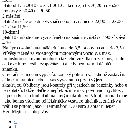
roční
platí od 1.12.2010 do 31.1.2012 auta do 3,5 t z 76,20 na 76,50
motorky z 30,40 na 30,50
2-měsíční
platí 2 měsíce ode dne vyznačeného na známce z 22,90 na 23,00
zůstává 11,50
10-denní
platí 10 dní ode dne vyznačeného na známce zůstává 7,90 zůstává
4,50
Platí pro osobní auta, nákladní auta do 3,5 t a obytná auta do 3,5 t.
Přívěsy tažené za vícestopými motorovými vozidly, s max.
přípustnou celkovou hmotností tažného vozidla do 3,5 tuny, se do
celkové hmotnosti nezapočítávají a tedy nemusí mít dálniční
známku.
Chytračit se moc nevyplácí,rakouský policajti vás klidně zastaví na
dálnici u krajnice nebo si vás vyvedou na první výjezd a
zkasírujou.Oblíbený jsou kontroly při vjezdech na benzinky nebo u
parkplatzů.Takže plaťte a nepřekračujte moc povolenou rychlost,
naposledy jsem loni platil na novým okruhu ve Vídni, probrali mně
,jako bonus všechno od lékárničky,vesty,trojúhelníku, známky a
tvářili se přitom, jako " Terminátoři ".50 euro a abfahrt lieber
Herr.Mějte se a ahoj Vasa
<
1