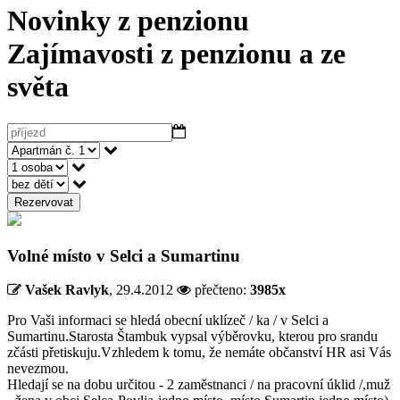
Novinky z penzionu
Zajímavosti z penzionu a ze
světa
Rezervovat
Volné místo v Selci a Sumartinu
Vašek Ravlyk
,
29.4.2012
přečteno:
3985x
Pro Vaši informaci se hledá obecní uklízeč / ka / v Selci a
Sumartinu.Starosta Štambuk vypsal výběrovku, kterou pro srandu
zčásti přetiskuju.Vzhledem k tomu, že nemáte občanství HR asi Vás
nevezmou.
Hledají se na dobu určitou - 2 zaměstnanci / na pracovní úklid /,muž