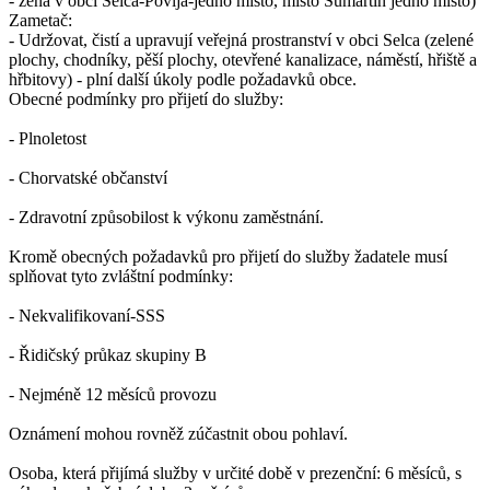
- žena v obci Selca-Povlja-jedno místo, místo Sumartin jedno místo)
Zametač:
- Udržovat, čistí a upravují veřejná prostranství v obci Selca (zelené
plochy, chodníky, pěší plochy, otevřené kanalizace, náměstí, hřiště a
hřbitovy) - plní další úkoly podle požadavků obce.
Obecné podmínky pro přijetí do služby:
- Plnoletost
- Chorvatské občanství
- Zdravotní způsobilost k výkonu zaměstnání.
Kromě obecných požadavků pro přijetí do služby žadatele musí
splňovat tyto zvláštní podmínky:
- Nekvalifikovaní-SSS
- Řidičský průkaz skupiny B
- Nejméně 12 měsíců provozu
Oznámení mohou rovněž zúčastnit obou pohlaví.
Osoba, která přijímá služby v určité době v prezenční: 6 měsíců, s