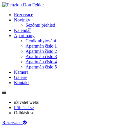
Rezervace
Novinky
Sezónní přehled
Kalendář
Apartmány
Ceník ubytování
Apartmán číslo 1
Apartmán číslo 2
Apartmán číslo 3
Apartmán číslo 4
Apartmán číslo 5
Kamera
Galerie
Kontakt
uživatel webu
Přihlásit se
Odhlásit se
Rezervace