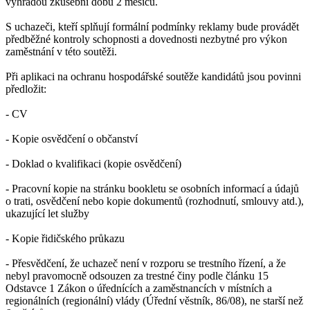
výhradou zkušební dobu 2 měsíců.
S uchazeči, kteří splňují formální podmínky reklamy bude provádět
předběžné kontroly schopnosti a dovednosti nezbytné pro výkon
zaměstnání v této soutěži.
Při aplikaci na ochranu hospodářské soutěže kandidátů jsou povinni
předložit:
- CV
- Kopie osvědčení o občanství
- Doklad o kvalifikaci (kopie osvědčení)
- Pracovní kopie na stránku bookletu se osobních informací a údajů
o trati, osvědčení nebo kopie dokumentů (rozhodnutí, smlouvy atd.),
ukazující let služby
- Kopie řidičského průkazu
- Přesvědčení, že uchazeč není v rozporu se trestního řízení, a že
nebyl pravomocně odsouzen za trestné činy podle článku 15
Odstavce 1 Zákon o úřednících a zaměstnancích v místních a
regionálních (regionální) vlády (Úřední věstník, 86/08), ne starší než