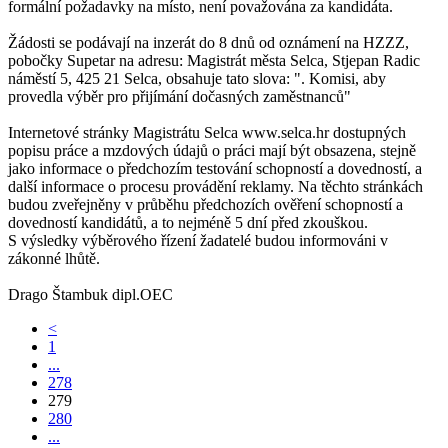
formální požadavky na místo, není považována za kandidáta.
Žádosti se podávají na inzerát do 8 dnů od oznámení na HZZZ,
pobočky Supetar na adresu: Magistrát města Selca, Stjepan Radic
náměstí 5, 425 21 Selca, obsahuje tato slova: ". Komisi, aby
provedla výběr pro přijímání dočasných zaměstnanců"
Internetové stránky Magistrátu Selca www.selca.hr dostupných
popisu práce a mzdových údajů o práci mají být obsazena, stejně
jako informace o předchozím testování schopností a dovedností, a
další informace o procesu provádění reklamy. Na těchto stránkách
budou zveřejněny v průběhu předchozích ověření schopností a
dovedností kandidátů, a to nejméně 5 dní před zkouškou.
S výsledky výběrového řízení žadatelé budou informováni v
zákonné lhůtě.
Drago Štambuk dipl.OEC
<
1
...
278
279
280
...