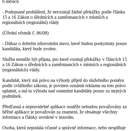
6 měsíců
- Podepsané prohlášení, že neexistují žádné překážky podle článku
15 a 16 Zákon o úřednících a zaměstnancích v místních a
regionálních (regionální) vlády
(Úřední věstník č. 86/08)
- Důkaz o dobrém zdravotním stavu, které budou poskytnuty pouze
kandidáta, který bude zvolen.
Služba nemůže být přijata, pro které existují překážky v článcích 15
a 16 Zákon o úřednících a zaměstnancích v místních a regionálních
(regionálních) vlády.
Kandidát, který má právo na výhody přijetí do služebního poměru
podle zvláštního zákona, je povinen oznámit reklamu na toto právo
uplatnit, a má tu výhodu nad ostatními kandidáty pouze za stejných
podmínek.
Předčasná a nepravidelné aplikace soutěže nebudou považovány za
běžné aplikace je považován za znamení, že obsahuje všechny
informace a články uvedené v inzerátu.
Osoba, která nepodala včasné a správné informace, nebo nesplňuje