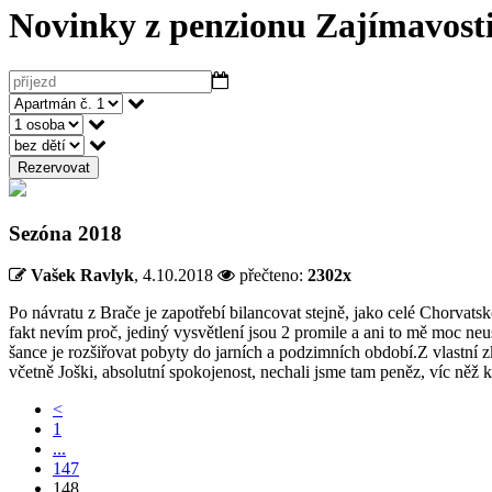
Novinky z penzionu
Zajímavosti
Rezervovat
Sezóna 2018
Vašek Ravlyk
,
4.10.2018
přečteno:
2302x
Po návratu z Brače je zapotřebí bilancovat stejně, jako celé Chorvat
fakt nevím proč, jediný vysvětlení jsou 2 promile a ani to mě moc neu
šance je rozšiřovat pobyty do jarních a podzimních období.Z vlastní 
včetně Joški, absolutní spokojenost, nechali jsme tam peněz, víc něž 
<
1
...
147
148