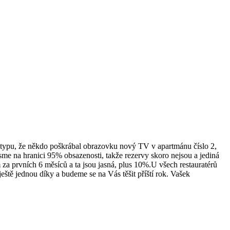
ti typu, že někdo poškrábal obrazovku nový TV v apartmánu číslo 2,
jsme na hranici 95% obsazenosti, takže rezervy skoro nejsou a jediná
za prvních 6 měsíců a ta jsou jasná, plus 10%.U všech restauratérů
eště jednou díky a budeme se na Vás těšit příští rok. Vašek