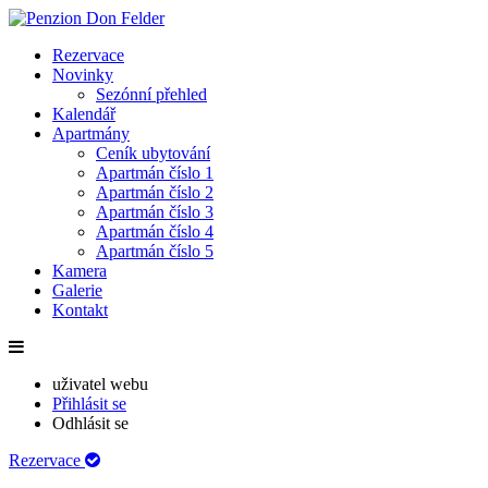
Rezervace
Novinky
Sezónní přehled
Kalendář
Apartmány
Ceník ubytování
Apartmán číslo 1
Apartmán číslo 2
Apartmán číslo 3
Apartmán číslo 4
Apartmán číslo 5
Kamera
Galerie
Kontakt
uživatel webu
Přihlásit se
Odhlásit se
Rezervace