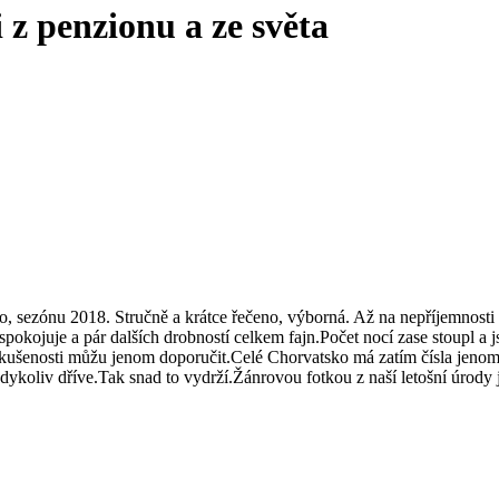
 z penzionu a ze světa
sko, sezónu 2018. Stručně a krátce řečeno, výborná. Až na nepříjemnos
spokojuje a pár dalších drobností celkem fajn.Počet nocí zase stoupl a 
zkušenosti můžu jenom doporučit.Celé Chorvatsko má zatím čísla jenom 
kdykoliv dříve.Tak snad to vydrží.Žánrovou fotkou z naší letošní úrody j