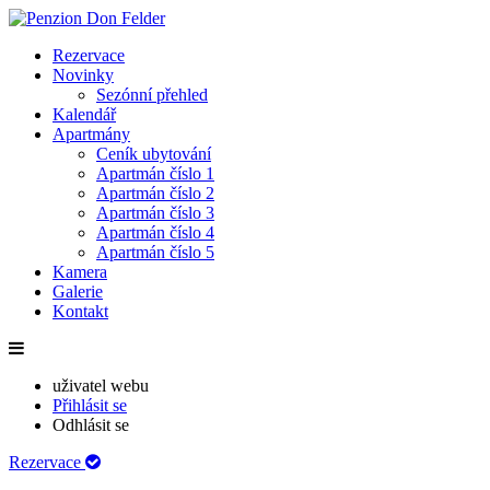
Rezervace
Novinky
Sezónní přehled
Kalendář
Apartmány
Ceník ubytování
Apartmán číslo 1
Apartmán číslo 2
Apartmán číslo 3
Apartmán číslo 4
Apartmán číslo 5
Kamera
Galerie
Kontakt
uživatel webu
Přihlásit se
Odhlásit se
Rezervace