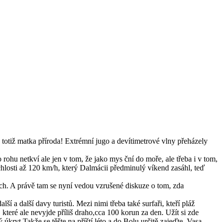
a totiž matka příroda! Extrémní jugo a devítimetrové vlny přeházely
 rohu netkví ale jen v tom, že jako mys ční do moře, ale třeba i v tom,
chlosti až 120 km/h, který Dalmácii předminulý víkend zasáhl, teď
ích. A právě tam se nyní vedou vzrušené diskuze o tom, zda
í a další davy turistů. Mezi nimi třeba také surfaři, kteří pláž
, které ale nevyjde příliš draho,cca 100 korun za den. Užít si zde
úkryt.Takže se těšte na příští léto a do Bolu určitě zajeďte. Vasa