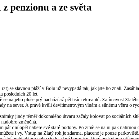
 z penzionu a ze světa
rat) se slavnou pláží v Bolu už nevypadá tak, jak jste ho znali. Zasáhl
a posledních 20 let.
se na jeho ploše prý nachází až pět tisíc rekreantů. Zajímavost Zlatého
indy na sever. A právě kvůli devítimetrovým vlnám a silnému větru o ry
 snímky jindy téměř dokonalého útvaru začaly kolovat po sociálních sít
í nadobro změněná.
m pár dní opět nabere své staré podoby. Po zimě se na ni pak nahrnou dalš
m můžete i vy. Vstup na Zlatý roh je zdarma, placené je pouze parkoviště
tní architekturu nebo sto let staré borovice, které poskytnou příjemný 