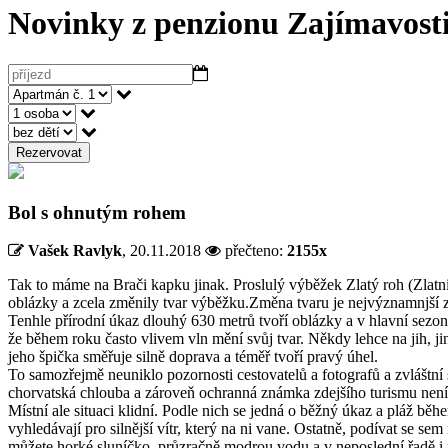
Novinky z penzionu
Zajímavosti
Rezervovat
Bol s ohnutým rohem
Vašek Ravlyk
,
20.11.2018
přečteno:
2155x
Tak to máme na Brači kapku jinak. Proslulý výběžek Zlatý roh (Zlatni 
oblázky a zcela změnily tvar výběžku.Změna tvaru je nejvýznamnjší z
Tenhle přírodní úkaz dlouhý 630 metrů tvoří oblázky a v hlavní sezoně 
že během roku často vlivem vln mění svůj tvar. Někdy lehce na jih, j
jeho špička směřuje silně doprava a téměř tvoří pravý úhel.
To samozřejmě neuniklo pozornosti cestovatelů a fotografů a zvláštní
chorvatská chlouba a zároveň ochranná známka zdejšího turismu nen
Místní ale situaci klidní. Podle nich se jedná o běžný úkaz a pláž běhe
vyhledávají pro silnější vítr, který na ni vane. Ostatně, podívat se se
můžete horké sluníčko, průzračně modrou vodu a v neposlední řadě i mís