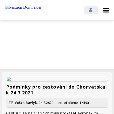
Přihlásit se
Odhlásit se
Novinky z penzionu
ZAJÍMAVOSTI Z PENZIONU A ZE SVĚTA
Podmínky pro cestování do Chorvatska
k 24.7.2021
Vašek Ravlyk
,
24.7.2021
přečteno:
1460x
Cestující se na hranicích musí prokázat evropským