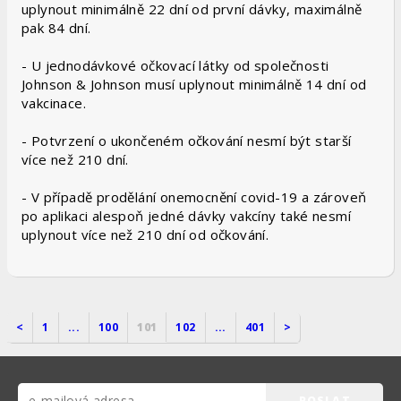
uplynout minimálně 22 dní od první dávky, maximálně
pak 84 dní.
- U jednodávkové očkovací látky od společnosti
Johnson & Johnson musí uplynout minimálně 14 dní od
vakcinace.
- Potvrzení o ukončeném očkování nesmí být starší
více než 210 dní.
- V případě prodělání onemocnění covid-19 a zároveň
po aplikaci alespoň jedné dávky vakcíny také nesmí
uplynout více než 210 dní od očkování.
<
1
...
100
101
102
...
401
>
POSLAT