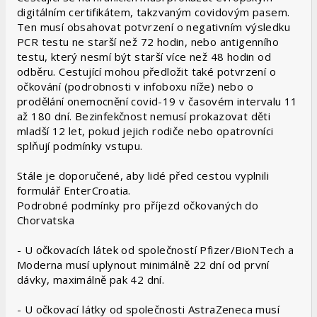
digitálním certifikátem, takzvaným covidovým pasem.
Ten musí obsahovat potvrzení o negativním výsledku
PCR testu ne starší než 72 hodin, nebo antigenního
testu, který nesmí být starší více než 48 hodin od
odběru. Cestující mohou předložit také potvrzení o
očkování (podrobnosti v infoboxu níže) nebo o
prodělání onemocnění covid-19 v časovém intervalu 11
až 180 dní. Bezinfekčnost nemusí prokazovat děti
mladší 12 let, pokud jejich rodiče nebo opatrovníci
splňují podmínky vstupu.
Stále je doporučené, aby lidé před cestou vyplnili
formulář EnterCroatia.
Podrobné podmínky pro příjezd očkovaných do
Chorvatska
- U očkovacích látek od společností Pfizer/BioNTech a
Moderna musí uplynout minimálně 22 dní od první
dávky, maximálně pak 42 dní.
- U očkovací látky od společnosti AstraZeneca musí