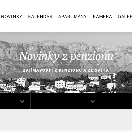
NOVINKY
KALENDÁŘ
APARTMÁNY
KAMERA
GALER
Novinky z penzionu
ZAJÍMAVOSTI Z PENZIONU A ZE SVĚTA