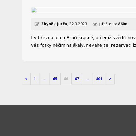
Zbyněk Jurča
,
22.3.2023
přečteno:
860x
I v březnu je na Brači krásně, o čemž svědčí nov
Vás fotky něčím nalákaly, neváhejte, rezervaci l
<
1
...
65
66
67
...
401
>