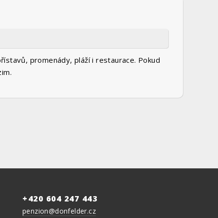
přístavů, promenády, pláží i restaurace. Pokud
zim.
+420 604 247 443
penzion@donfelder.cz