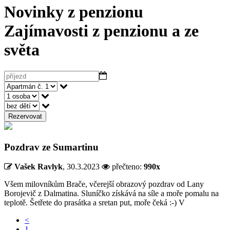
Novinky z penzionu
Zajímavosti z penzionu a ze
světa
Rezervovat
Pozdrav ze Sumartinu
Vašek Ravlyk
,
30.3.2023
přečteno:
990x
Všem milovníkům Brače, včerejší obrazový pozdrav od Lany
Borojevič z Dalmatina. Sluníčko získává na síle a moře pomalu na
teplotě. Šetřete do prasátka a sretan put, moře čeká :-) V
<
1