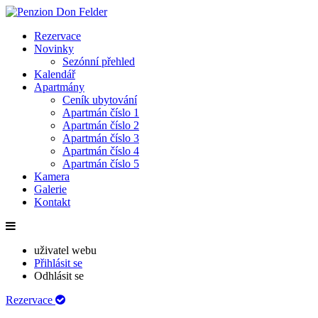
Rezervace
Novinky
Sezónní přehled
Kalendář
Apartmány
Ceník ubytování
Apartmán číslo 1
Apartmán číslo 2
Apartmán číslo 3
Apartmán číslo 4
Apartmán číslo 5
Kamera
Galerie
Kontakt
uživatel webu
Přihlásit se
Odhlásit se
Rezervace