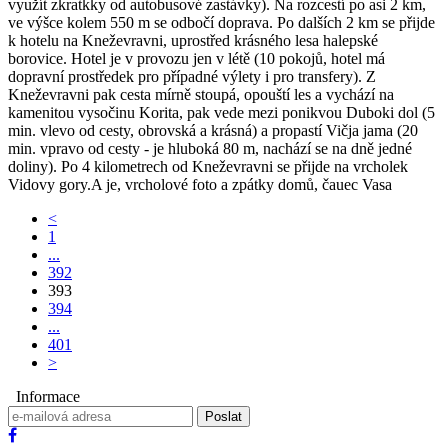
využít zkratkky od autobusové zastávky). Na rozcestí po asi 2 km,
ve výšce kolem 550 m se odbočí doprava. Po dalších 2 km se přijde
k hotelu na Kneževravni, uprostřed krásného lesa halepské
borovice. Hotel je v provozu jen v létě (10 pokojů, hotel má
dopravní prostředek pro případné výlety i pro transfery). Z
Kneževravni pak cesta mírně stoupá, opouští les a vychází na
kamenitou vysočinu Korita, pak vede mezi ponikvou Duboki dol (5
min. vlevo od cesty, obrovská a krásná) a propastí Vičja jama (20
min. vpravo od cesty - je hluboká 80 m, nachází se na dně jedné
doliny). Po 4 kilometrech od Kneževravni se přijde na vrcholek
Vidovy gory.A je, vrcholové foto a zpátky domů, čauec Vasa
<
1
...
392
393
394
...
401
>
Informace
Poslat