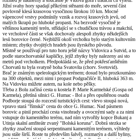
rozhled je nádherný a současně je Vidova gora i tradiční cíl výletů.
Jižní svahy hory spadají příkrými stěnami do moře, severní část
povlovně klesá krasovou vysočinou širokou 10 km. Mocné
vápencové vrstvy podmínily vznik a rozvoj krasových jevů, od
malých škrapů po hluboké propasti. Na bezvodé vysočině je
většinou kamenitý terén, střídající se s chudičkou trávou a makchií,
ve vrcholové části se však dochovaly alespoň zbytky někdejších
lesů borovice černé. Nejbližší okolí vrcholku bylo starým kultovním
místem; zbytky dvojitých hradeb jsou ilyrského původu.
Místně se používají pro tuto horu ještě názvy Vidovica a Sutvid, a to
podle starochorvatské kapličky, jejíž zbytky byly nalezeny asi sto
metrů pod vrcholkem. Předpokládá se, že před pokřesťanštěním
Chorvatů tu byla svatyně boha Svatovíta (chorv. Svetovid).
Brač je známým speleologickým terénem; dosud bylo prozkoumáno
na 300 objektů, mezi nimi i propast Podgračišće II, hluboká 363 m.
Na Vidovku můžete autem, na kole nebo pěšky.
Třeba z Bolu začíná cesta u kostela P. Marie Karmelské (Gospa od
Karmela), přetíná silnici G. Humac - Bol a přes opuštěnou osadu
Podborje stoupá do rozcestí turistických cest: vlevo stoupá nová,
vpravo stará "římská" cesta do obce G. Humac. Nad pásmem
borovic a pinií prochází cesta vinohrady a ovocnými sady a za nimi
vstupuje do kamenitého terénu, nad ním vytvořily kopce Bukanj a
Utinja skalní amfiteátr zvaný "Bolská koruna". Dobrá stezka se
zbytky značení stoupá serpentinami kamenitým terénem, výhledy
jsou stále širší. Roste tu především šalvěj, rozmarýn a další byliny,