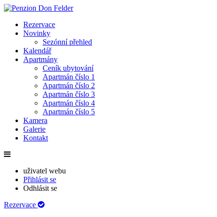
Rezervace
Novinky
Sezónní přehled
Kalendář
Apartmány
Ceník ubytování
Apartmán číslo 1
Apartmán číslo 2
Apartmán číslo 3
Apartmán číslo 4
Apartmán číslo 5
Kamera
Galerie
Kontakt
uživatel webu
Přihlásit se
Odhlásit se
Rezervace