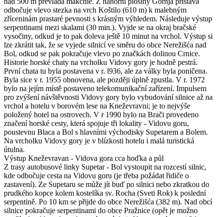
nad 500 m převládá makchie. Z náhorní plošiny Gornja pristava
odbočuje vlevo stezka na vrch Koštilo (610 m) k malebným
zříceninám prastaré pevnosti s krásným výhledem. Následuje výstup
serpentinami mezi skalami (30 min.). Vyjde se na okraj bračské
vysočiny, odkud je to pak doleva ještě 10 minut na vrchol. Výstup si
lze zkrátit tak, že se vyjede silnicí ve směru do obce Nerežišća nad
Bol, odkud se pak pokračuje vlevo po značkách dolinou Crnice.
Historie horské chaty na vrcholku Vidovy gory je hodně pestrá.
První chata tu byla postavena v r. l936, ale za války byla poničena.
Byla sice v r. 1955 obnovena, ale později úplně zpustla. V r. 1972
bylo na jejím místě postaveno telekomunikační zařízení. Impulsem
pro zvýšení návštěvnosti Vidovy gory bylo vybudování silnice až na
vrchol a hotelu v borovém lese na Kneževravni; je to nejvýše
položený hotel na ostrovech. V r 1990 bylo na Brači provedeno
značení horské cesty, která spojuje tři lokality - Vidovu goru,
poustevnu Blaca a Bol s hlavními východisky Supetarem a Bolem.
Na vrcholku Vidovy gory je v blízkosti hotelu i malá turistická
útulna.
Výstup Kneževravan - Vidova gora cca hoďka a půl
Z trasy autobusové linky Supetar - Bol vystoupit na rozcestí silnic,
kde odbočuje cesta na Vidovu goru (je třeba požádat řidiče o
zastavení). Ze Supetaru se může jít buď po silnici nebo zkratkou do
prudkého kopce kolem kostelíka sv. Rocha (Sveti Rok) k poslední
serpentině. Po 10 km se přijde do obce Nerežišća (382 m). Nad obcí
silnice pokračuje serpentinami do obce Pražnice (opět je možno