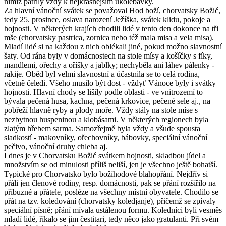
nimiž patřily vždy k nejkrásnějším ukolébavky.
Za hlavní vánoční svátek se považoval Hod boží, chorvatsky Božić,
tedy 25. prosince, oslava narození Ježíška, svátek klidu, pokoje a
hojnosti. V některých krajích chodili lidé v tento den dokonce na tři
mše (chorvatsky pastrica, zornica nebo též mala misa a vela misa).
Mladí lidé si na každou z nich oblékali jiné, pokud možno slavnostní
šaty. Od rána byly v domácnostech na stole mísy a košíčky s fíky,
mandlemi, ořechy a oříšky a jablky; nechyběla ani láhev pálenky -
rakije. Oběd byl velmi slavnostní a účastnila se to celá rodina,
včetně čeledi. Všeho musilo být dost - vždyť Vánoce byly i svátky
hojnosti. Hlavní chody se lišily podle oblasti - ve vnitrozemí to
bývala pečená husa, kachna, pečená krkovice, pečené sele aj., na
pobřeží hlavně ryby a plody moře. Vždy stály na stole míse s
nezbytnou huspeninou a klobásami. V některých regionech byla
zlatým hřebem sarma. Samozřejmě byla vždy a všude spousta
sladkostí - makovníky, ořechovníky, bábovky, speciální vánoční
pečivo, vánoční druhy chleba aj.
I dnes je v Chorvatsku Božić svátkem hojnosti, skladbou jídel a
množstvím se od minulosti příliš neliší, jen je všechno ještě bohatší.
Typické pro Chorvatsko bylo božíhodové blahopřání. Nejdřív si
přáli jen členové rodiny, resp. domácnosti, pak se přání rozšířilo na
příbuzné a přátele, posléze na všechny místní obyvatele. Chodilo se
přát na tzv. koledování (chorvatsky koledjanje), přičemž se zpívaly
speciální písně; přání mívala ustálenou formu. Koledníci byli vesměs
mladí lidé, říkalo se jim čestitari, tedy něco jako gratulanti. Při svém