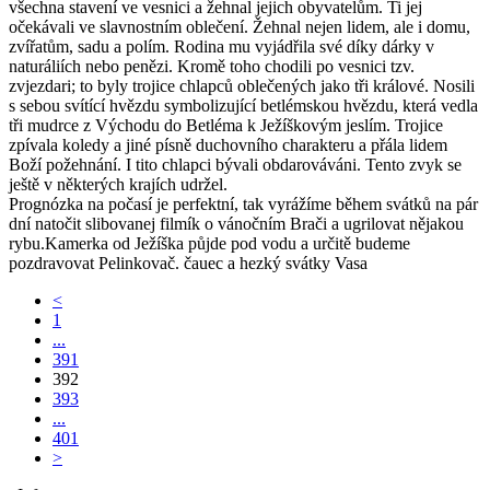
všechna stavení ve vesnici a žehnal jejich obyvatelům. Ti jej
očekávali ve slavnostním oblečení. Žehnal nejen lidem, ale i domu,
zvířatům, sadu a polím. Rodina mu vyjádřila své díky dárky v
naturáliích nebo penězi. Kromě toho chodili po vesnici tzv.
zvjezdari; to byly trojice chlapců oblečených jako tři králové. Nosili
s sebou svítící hvězdu symbolizující betlémskou hvězdu, která vedla
tři mudrce z Východu do Betléma k Ježíškovým jeslím. Trojice
zpívala koledy a jiné písně duchovního charakteru a přála lidem
Boží požehnání. I tito chlapci bývali obdarováváni. Tento zvyk se
ještě v některých krajích udržel.
Prognózka na počasí je perfektní, tak vyrážíme během svátků na pár
dní natočit slibovanej filmík o vánočním Brači a ugrilovat nějakou
rybu.Kamerka od Ježíška půjde pod vodu a určitě budeme
pozdravovat Pelinkovač. čauec a hezký svátky Vasa
<
1
...
391
392
393
...
401
>