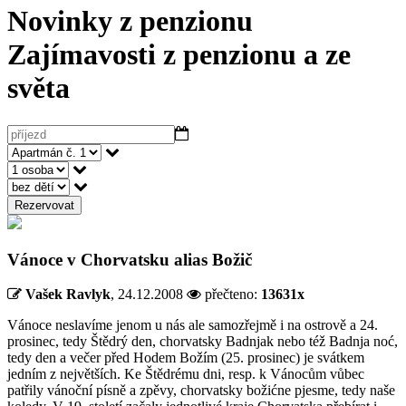
Novinky z penzionu
Zajímavosti z penzionu a ze
světa
Rezervovat
Vánoce v Chorvatsku alias Božič
Vašek Ravlyk
,
24.12.2008
přečteno:
13631x
Vánoce neslavíme jenom u nás ale samozřejmě i na ostrově a 24.
prosinec, tedy Štědrý den, chorvatsky Badnjak nebo též Badnja noć,
tedy den a večer před Hodem Božím (25. prosinec) je svátkem
jedním z největších. Ke Štědrému dni, resp. k Vánocům vůbec
patřily vánoční písně a zpěvy, chorvatsky božićne pjesme, tedy naše