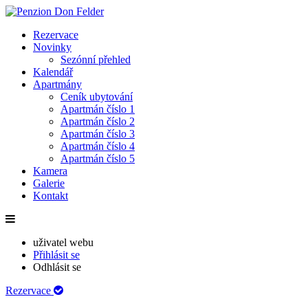
Rezervace
Novinky
Sezónní přehled
Kalendář
Apartmány
Ceník ubytování
Apartmán číslo 1
Apartmán číslo 2
Apartmán číslo 3
Apartmán číslo 4
Apartmán číslo 5
Kamera
Galerie
Kontakt
uživatel webu
Přihlásit se
Odhlásit se
Rezervace