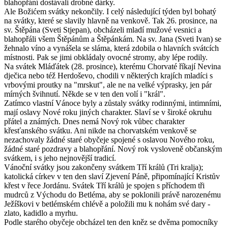
blahopřání dostávali drobné dárky.
Ale Božićem svátky nekončily. I celý následující týden byl bohatý
na svátky, které se slavily hlavně na venkově. Tak 26. prosince, na
sv. Štěpána (Sveti Stjepan), obcházeli mladí mužové vesnici a
blahopřáli všem Štěpánům a Štěpánkám. Na sv. Jana (Sveti Ivan) se
žehnalo víno a vynášela se sláma, která zdobila o hlavních svátcích
místnosti. Pak se jimi obkládaly ovocné stromy, aby lépe rodily.
Na svátek Mláďátek (28. prosince), kterému Chorvaté říkají Nevina
dječica nebo též Herdoševo, chodili v některých krajích mladíci s
vrbovými proutky na "mrskut", ale ne na velké výprasky, jen pár
mírných švihnutí. Někde se v ten den volí i "král".
Zatímco vlastní Vánoce byly a zůstaly svátky rodinnými, intimními,
mají oslavy Nové roku jiných charakter. Slaví se v široké okruhu
přátel a známých. Dnes nemá Nový rok vůbec charakter
křesťanského svátku. Ani nikde na chorvatském venkově se
nezachovaly žádné staré obyčeje spojené s oslavou Nového roku,
žádné staré pozdravy a blahopřání. Nový rok vysloveně občanským
svátkem, i s jeho nejnovější tradicí.
Vánoční svátky jsou zakončeny svátkem Tří králů (Tri kralja);
katolická církev v ten den slaví Zjevení Páně, připomínající Kristův
křest v řece Jordánu. Svátek Tří králů je spojen s příchodem tři
mudrců z Východu do Betléma, aby se poklonili právě narozenému
Ježíškovi v betlémském chlévě a položili mu k nohám své dary -
zlato, kadidlo a myrhu.
Podle starého obyčeje obcházel ten den kněz se dvěma pomocníky