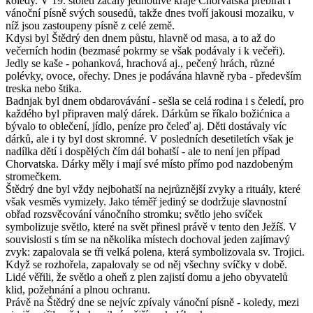
koledy. V 19. století začaly jednotlivé kraje Chorvatska přebírat i
vánoční písně svých sousedů, takže dnes tvoří jakousi mozaiku, v
níž jsou zastoupeny písně z celé země.
Kdysi byl Štědrý den dnem půstu, hlavně od masa, a to až do
večerních hodin (bezmasé pokrmy se však podávaly i k večeři).
Jedly se kaše - pohanková, hrachová aj., pečený hrách, různé
polévky, ovoce, ořechy. Dnes je podávána hlavně ryba - především
treska nebo štika.
Badnjak byl dnem obdarovávání - sešla se celá rodina i s čeledí, pro
každého byl připraven malý dárek. Dárkům se říkalo božićnica a
bývalo to oblečení, jídlo, peníze pro čeleď aj. Děti dostávaly víc
dárků, ale i ty byl dost skromné. V posledních desetiletích však je
nadílka dětí i dospělých čím dál bohatší - ale to není jen případ
Chorvatska. Dárky měly i mají své místo přímo pod nazdobeným
stromečkem.
Štědrý dne byl vždy nejbohatší na nejrůznější zvyky a rituály, které
však vesměs vymizely. Jako téměř jediný se dodržuje slavnostní
obřad rozsvěcování vánočního stromku; světlo jeho svíček
symbolizuje světlo, které na svět přinesl právě v tento den Ježíš. V
souvislosti s tím se na několika místech dochoval jeden zajímavý
zvyk: zapalovala se tři velká polena, která symbolizovala sv. Trojici.
Když se rozhořela, zapalovaly se od něj všechny svíčky v době.
Lidé věřili, že světlo a oheň z plen zajistí domu a jeho obyvatelů
klid, požehnání a plnou ochranu.
Právě na Štědrý dne se nejvíc zpívaly vánoční písně - koledy, mezi