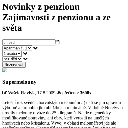
Novinky z penzionu
Zajímavosti z penzionu a ze
světa
Rezervovat
Supermelouny
Vašek Ravlyk
,
17.8.2009
přečteno:
3608x
Letošní rok svědčí chorvatským melounům :-) daří se jim opravdu
výborně a krupobití jim ublížilo jen minimálně. V dolině Neretvy se
urodily melouny o váze do 25 kilogramů. Nejde o geneticky
modifikované potraviny, ani obry, kteří vyrostli na umělých
hnojivech nebo kristalonu. Vývoj v oblasti melounářství jde ale