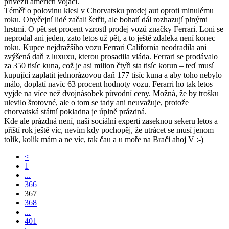
přivezli američtí vojáci.
Téměř o polovinu klesl v Chorvatsku prodej aut oproti minulému
roku. Obyčejní lidé začali šetřit, ale bohatí dál rozhazují plnými
hrstmi. O pět set procent vzrostl prodej vozů značky Ferrari. Loni se
neprodal ani jeden, zato letos už pět, a to ještě zdaleka není konec
roku. Kupce nejdražšího vozu Ferrari California neodradila ani
zvýšená daň z luxuxu, kterou prosadila vláda. Ferrari se prodávalo
za 350 tisíc kuna, což je asi milion čtyři sta tisíc korun – teď musí
kupující zaplatit jednorázovou daň 177 tisíc kuna a aby toho nebylo
málo, doplatí navíc 63 procent hodnoty vozu. Ferarri ho tak letos
vyjde na více než dvojnásobek původní ceny. Možná, že by trošku
ulevilo šrotovné, ale o tom se tady ani neuvažuje, protože
chorvatská státní pokladna je úplně prázdná.
Kde ale prázdná není, naši sociální experti zaseknou sekeru letos a
příští rok ještě víc, nevím kdy pochopěj, že utrácet se musí jenom
tolik, kolik mám a ne víc, tak čau a u moře na Brači ahoj V :-)
<
1
...
366
367
368
...
401