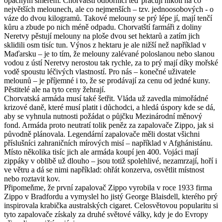
opačným směrem. Chorvatští odborníci teď pracují nikoli na co
největších melounech, ale co nejmenších – tzv. jednoosobových - o
váze do dvou kilogramů. Takové melouny se prý lépe jí, mají tenčí
kůru a zbude po nich méně odpadu. Chorvatští farmáři z doliny
Neretvy pěstují melouny na ploše dvou set hektarů a zatím jich
sklidili osm tisíc tun. Výnos z hektaru je ale nižší než například v
Maďarsku – je to tím, že melouny zalévané poloslanou nebo slanou
vodou z ústí Neretvy nerostou tak rychle, za to prý mají díky mořské
vodě spoustu léčivých vlastností. Pro nás – konečné uživatele
melounů – je příjemné i to, že se prodávají za cenu od jedné kuny.
Pěstitelé ale na tyto ceny žehrají.
Chorvatská armáda musí také šetřit. Vláda už zavedla mimořádné
krizové daně, které musí platit i důchodci, a hledá úspory kde se dá,
aby se vyhnula nutnosti požádat o půjčku Mezinárodní měnový
fond. Armáda proto neutratí tolik peněz za zapalovače Zippo, jak si
původně plánovala. Legendární zapalovače měli dostat všichni
příslušníci zahraničních mírových misí – například v Afghánistánu.
Místo několika tisíc jich ale armáda koupí jen 400. Vojáci mají
zippáky v oblibě už dlouho – jsou totiž spolehlivé, nezamrzají, hoří i
ve větru a dá se nimi například: ohřát konzerva, osvětlit místnost
nebo roztavit kov.
Připomeňme, že první zapalovač Zippo vyrobila v roce 1933 firma
Zippo v Bradfordu a vymyslel ho jistý George Blaisdell, kterého prý
inspirovala krabička australských cigaret. Celosvětovou popularitu si
tyto zapalovače získaly za druhé světové války, kdy je do Evropy