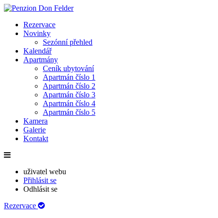
Rezervace
Novinky
Sezónní přehled
Kalendář
Apartmány
Ceník ubytování
Apartmán číslo 1
Apartmán číslo 2
Apartmán číslo 3
Apartmán číslo 4
Apartmán číslo 5
Kamera
Galerie
Kontakt
uživatel webu
Přihlásit se
Odhlásit se
Rezervace