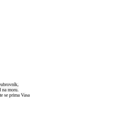
Dubrovník,
d na moru.
te se prima Vasa