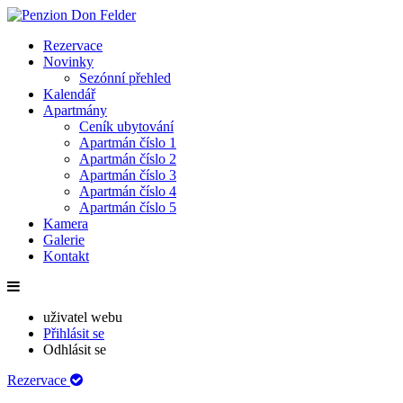
Rezervace
Novinky
Sezónní přehled
Kalendář
Apartmány
Ceník ubytování
Apartmán číslo 1
Apartmán číslo 2
Apartmán číslo 3
Apartmán číslo 4
Apartmán číslo 5
Kamera
Galerie
Kontakt
uživatel webu
Přihlásit se
Odhlásit se
Rezervace