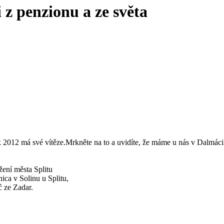
 z penzionu a ze světa
k 2012 má své vítěze.Mrkněte na to a uvidíte, že máme u nás v Dalmácii
žení města Splitu
ica v Solinu u Splitu,
ć ze Zadar.