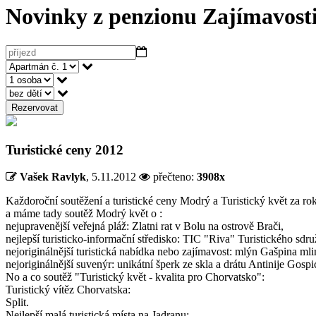
Novinky z penzionu
Zajímavosti
Rezervovat
Turistické ceny 2012
Vašek Ravlyk
,
5.11.2012
přečteno:
3908x
Každoroční soutěžení a turistické ceny Modrý a Turistický květ za ro
a máme tady soutěž Modrý květ o :
nejupravenější veřejná pláž: Zlatni rat v Bolu na ostrově Brači,
nejlepší turisticko-informační středisko: TIC "Riva" Turistického sdru
nejoriginálnější turistická nabídka nebo zajímavost: mlýn Gašpina mlin
nejoriginálnější suvenýr: unikátní šperk ze skla a drátu Antinije Gospi
No a co soutěž "Turistický květ - kvalita pro Chorvatsko":
Turistický vítěz Chorvatska:
Split.
Nejlepší malá turistická místa na Jadranu: