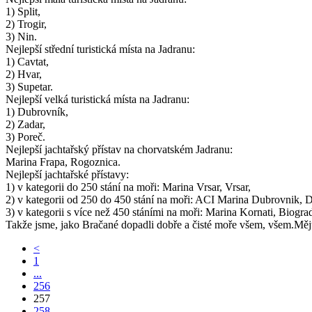
1) Split,
2) Trogir,
3) Nin.
Nejlepší střední turistická místa na Jadranu:
1) Cavtat,
2) Hvar,
3) Supetar.
Nejlepší velká turistická místa na Jadranu:
1) Dubrovník,
2) Zadar,
3) Poreč.
Nejlepší jachtařský přístav na chorvatském Jadranu:
Marina Frapa, Rogoznica.
Nejlepší jachtařské přístavy:
1) v kategorii do 250 stání na moři: Marina Vrsar, Vrsar,
2) v kategorii od 250 do 450 stání na moři: ACI Marina Dubrovnik, 
3) v kategorii s více než 450 stáními na moři: Marina Kornati, Biogra
Takže jsme, jako Bračané dopadli dobře a čisté moře všem, všem.Měj
<
1
...
256
257
258