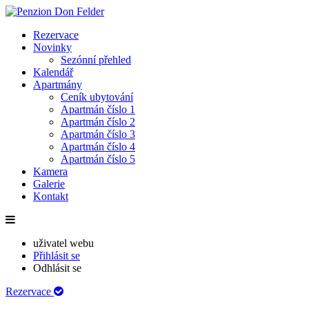
Rezervace
Novinky
Sezónní přehled
Kalendář
Apartmány
Ceník ubytování
Apartmán číslo 1
Apartmán číslo 2
Apartmán číslo 3
Apartmán číslo 4
Apartmán číslo 5
Kamera
Galerie
Kontakt
uživatel webu
Přihlásit se
Odhlásit se
Rezervace