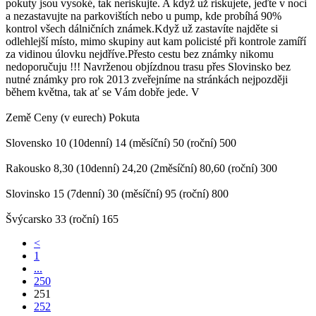
pokuty jsou vysoké, tak neriskujte. A když už riskujete, jeďte v noci
a nezastavujte na parkovištích nebo u pump, kde probíhá 90%
kontrol všech dálničních známek.Když už zastavíte najděte si
odlehlejší místo, mimo skupiny aut kam policisté při kontrole zamíří
za vidinou úlovku nejdříve.Přesto cestu bez známky nikomu
nedoporučuju !!! Navrženou objízdnou trasu přes Slovinsko bez
nutné známky pro rok 2013 zveřejníme na stránkách nejpozději
během května, tak ať se Vám dobře jede. V
Země Ceny (v eurech) Pokuta
Slovensko 10 (10denní) 14 (měsíční) 50 (roční) 500
Rakousko 8,30 (10denní) 24,20 (2měsíční) 80,60 (roční) 300
Slovinsko 15 (7denní) 30 (měsíční) 95 (roční) 800
Švýcarsko 33 (roční) 165
<
1
...
250
251
252