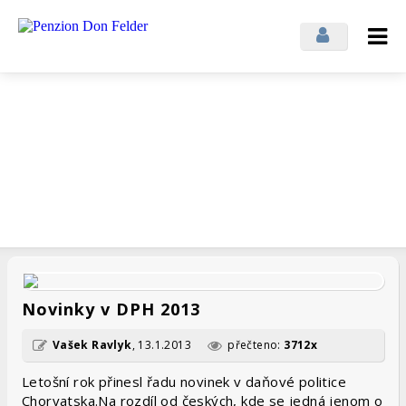
Přihlásit se
Odhlásit se
Novinky z penzionu
ZAJÍMAVOSTI Z PENZIONU A ZE SVĚTA
Novinky v DPH 2013
Vašek Ravlyk
,
13.1.2013
přečteno:
3712x
Letošní rok přinesl řadu novinek v daňové politice
Chorvatska.Na rozdíl od českých, kde se jedná jenom o