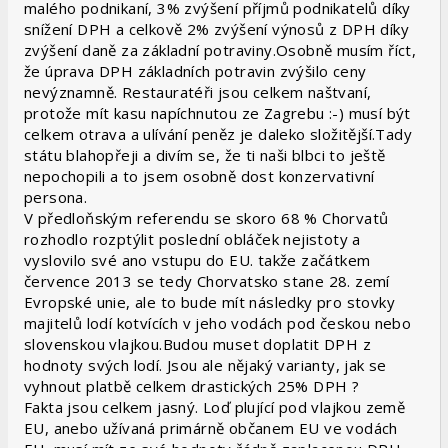
malého podnikaní, 3% zvýšení příjmů podnikatelů díky
snížení DPH a celkově 2% zvýšení výnosů z DPH díky
zvýšení daně za základní potraviny.Osobně musím říct,
že úprava DPH základních potravin zvýšilo ceny
nevýznamně. Restauratéři jsou celkem naštvaní,
protože mít kasu napíchnutou ze Zagrebu :-) musí být
celkem otrava a ulívání peněz je daleko složitější.Tady
státu blahopřeji a divím se, že ti naši blbci to ještě
nepochopili a to jsem osobně dost konzervativní
persona.
V předloňským referendu se skoro 68 % Chorvatů
rozhodlo rozptýlit poslední obláček nejistoty a
vyslovilo své ano vstupu do EU. takže začátkem
července 2013 se tedy Chorvatsko stane 28. zemí
Evropské unie, ale to bude mít následky pro stovky
majitelů lodí kotvících v jeho vodách pod českou nebo
slovenskou vlajkou.Budou muset doplatit DPH z
hodnoty svých lodí. Jsou ale nějaký varianty, jak se
vyhnout platbě celkem drastických 25% DPH ?
Fakta jsou celkem jasný. Loď plující pod vlajkou země
EU, anebo užívaná primárně občanem EU ve vodách