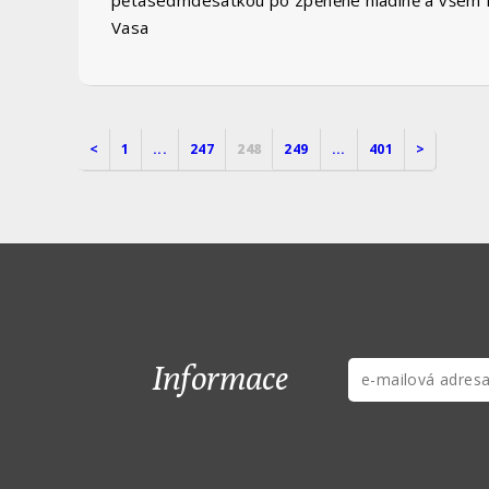
pětasedmdesátkou po zpěněné hladině a všem fan
Vasa
<
1
...
247
248
249
...
401
>
Informace