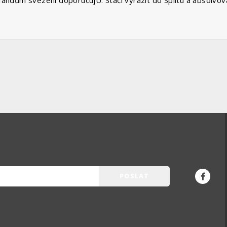
dům svezení doporučujU. Stačí vyrazit do Splitu a absolvova
POSLAT