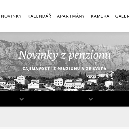
NOVINKY
KALENDÁŘ
APARTMÁNY
KAMERA
GALER
Novinky z penzionu
ZAJÍMAVOSTI Z PENZIONU A ZE SVĚTA