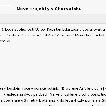
Nové trajekty v Chorvatsku
-). Lodě společnosti U.T.O. Kapetan Luka začaly obsluhovat tras
m "Krilo Jet" a loděmi "Krilo" a "Mala Lara".Mimochodem loď Kr
echniku
ben v loňském roce v norské loděnici "Brodrene Aa". Je dlouhej
ch křeslech na dvou palubách. Velké prosklené plochy poskytno
bě.Je ale o 3 metry kratší než Krilo Jet a 4 uzly pomalejší.Ste