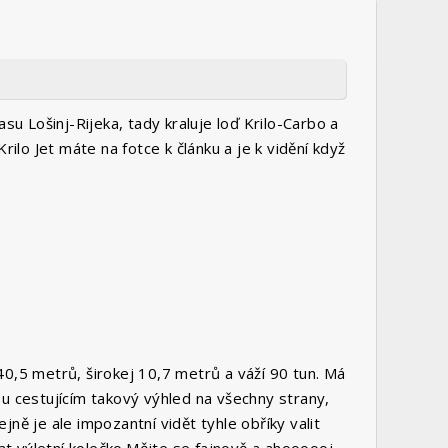
u Lošinj-Rijeka, tady kraluje loď Krilo-Carbo a
ilo Jet máte na fotce k článku a je k vidění když
 40,5 metrů, širokej 10,7 metrů a váží 90 tun. Má
u cestujícím takový výhled na všechny strany,
jně je ale impozantní vidět tyhle obříky valit