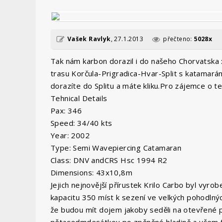
Vašek Ravlyk
,
27.1.2013
přečteno:
5028x
Tak nám karbon dorazil i do našeho Chorvatska :
trasu Korčula-Prigradica-Hvar-Split s katamaráne
dorazíte do Splitu a máte kliku.Pro zájemce o t
Tehnical Details
Pax: 346
Speed: 34/40 kts
Year: 2002
Type: Semi Wavepiercing Catamaran
Class: DNV andCRS Hsc 1994 R2
Dimensions: 43x10,8m
Jejich nejnovější přírustek Krilo Carbo byl vyro
kapacitu 350 míst k sezení ve velkých pohodlný
že budou mít dojem jakoby seděli na otevřené palu