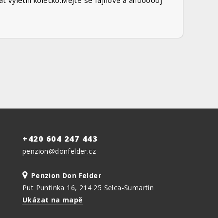
t výletní kolečko.Mějte se fajnově a ahoooooj
+420 604 247 443
penzion@donfelder.cz
Penzion Don Felder
Put Puntinka 16, 214 25 Selca-Sumartin
Ukázat na mapě