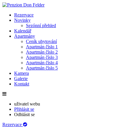
Rezervace
Novinky
Sezónní přehled
Kalendář
Apartmány
Ceník ubytování
Apartmán číslo 1
Apartmán číslo 2
Apartmán číslo 3
Apartmán číslo 4
Apartmán číslo 5
Kamera
Galerie
Kontakt
uživatel webu
Přihlásit se
Odhlásit se
Rezervace