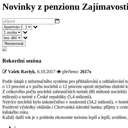
Novinky z penzionu
Zajímavosti
Rezervovat
Rekordní sezóna
Vašek Ravlyk
,
6.10.2017
přečteno:
2617x
Podle údajů z informačního systému pro přihlašování a odhlašování tur
o 13 procent a v počtu noclehů o 12 procent oproti stejnému období 
Z celkového počtu noclehů zahraničních turistů (86 milionů noclehů) b
milionů) a turisté z České republiky (5,4 milionů).
Nejvíce noclehů bylo uskutečněno v soukromí (34,2 milionů), v hotele
Pozitivní výsledky ohlásila i Chorvatská národní banka: příjmy z cest
loňského roku.
Každý další rok je z pohledu ekonomie turismu lepší a lepší, uvidíme, 
<