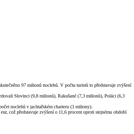
uskutečněno 97 milionů noclehů. V počtu turistů to představuje zvýšení
dovali Slovinci (9,8 milionů), Rakušané (7,3 milionů), Poláci (6,3
počet noclehů v jachtařském charteru (3 miliony).
 eur, což představuje zvýšení o 11,6 procent oproti stejnému období