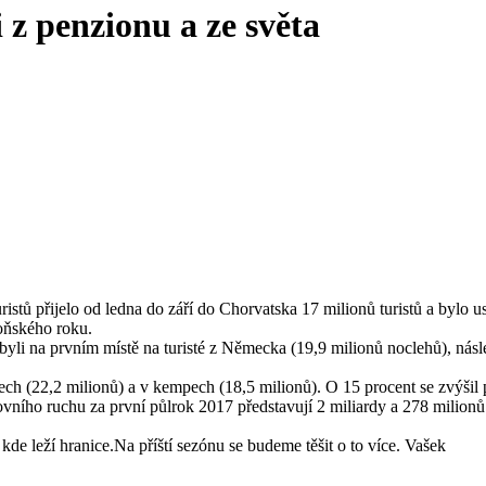
 z penzionu a ze světa
istů přijelo od ledna do září do Chorvatska 17 milionů turistů a bylo 
loňského roku.
yli na prvním místě na turisté z Německa (19,9 milionů noclehů), násle
ch (22,2 milionů) a v kempech (18,5 milionů). O 15 procent se zvýšil 
ovního ruchu za první půlrok 2017 představují 2 miliardy a 278 milionů
kde leží hranice.Na příští sezónu se budeme těšit o to více. Vašek