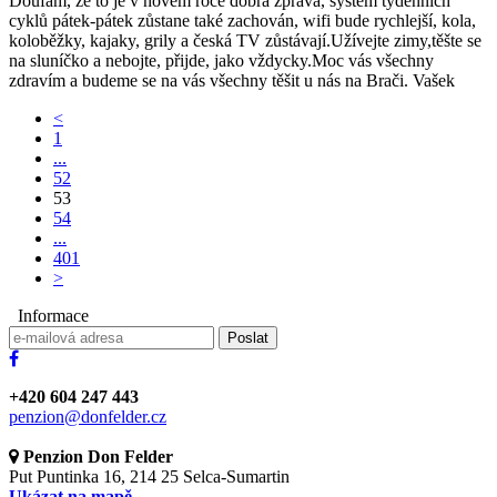
Doufám, že to je v novém roce dobrá zpráva, systém týdenních
cyklů pátek-pátek zůstane také zachován, wifi bude rychlejší, kola,
koloběžky, kajaky, grily a česká TV zůstávají.Užívejte zimy,těšte se
na sluníčko a nebojte, přijde, jako vždycky.Moc vás všechny
zdravím a budeme se na vás všechny těšit u nás na Brači. Vašek
<
1
...
52
53
54
...
401
>
Informace
Poslat
+420 604 247 443
penzion@donfelder.cz
Penzion Don Felder
Put Puntinka 16, 214 25 Selca-Sumartin
Ukázat na mapě