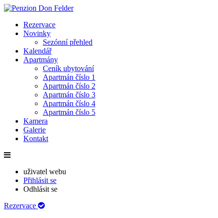
Rezervace
Novinky
Sezónní přehled
Kalendář
Apartmány
Ceník ubytování
Apartmán číslo 1
Apartmán číslo 2
Apartmán číslo 3
Apartmán číslo 4
Apartmán číslo 5
Kamera
Galerie
Kontakt
uživatel webu
Přihlásit se
Odhlásit se
Rezervace