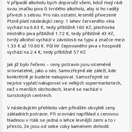
V případě alkoholu bych doporučil všem, kdož mají rádi
svou značku piva či tvrdého alkoholu, aby si ho raději
přivezli s sebou. Pro nás ostatní, kroměš přivezené
Plzně platí následující ceny: 1 lahev červeného vína
vychází na 6.63 €, tedy přibližně 160 Kč, plechovka
místního piva přibližně 1.72 €, tedy přibližně 43 Kč,
tvrdý alkohol vychází v závislosti na typu a značce mezi
1.33 € až 10.60 €. Půl litr čepovaného piva v hospodě
vychází na 2.4 €, tedy přibližně 57 Kč.
Jak již bylo řečeno – ceny potravin jsou víceméně
srovnatelné, jako u nás. Samozřejmě ale záleží, kde
konkrétně je budete nakupovat. Samozřejmě se
nejvíce vyplatí nakupovat ve velkých supermarketech,
než v menších obchodech, které se nachází v
turistických centrech.
V následujícím přehledu vám přináším obvyklé ceny
základních potravin. Při srovnání například s cenovou
hladinou v Itálii se jedná o lehce levnější zemi a to i
přesto, že jsou od sebe coby kamenem dohodil.