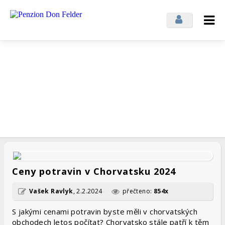
Přihlásit se
Odhlásit se
Novinky z penzionu
ZAJÍMAVOSTI Z PENZIONU A ZE SVĚTA
Ceny potravin v Chorvatsku 2024
Vašek Ravlyk
,
2.2.2024
přečteno:
854x
S jakými cenami potravin byste měli v chorvatských
obchodech letos počítat? Chorvatsko stále patří k těm