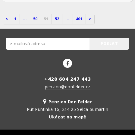
<
1
...
50
51
52
...
401
>
POSLAT
+420 604 247 443
penzion@donfelder.cz
Penzion Don Felder
Put Puntinka 16, 214 25 Selca-Sumartin
Ukázat na mapě